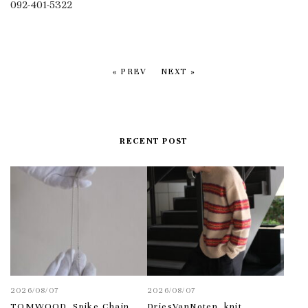
092-401-5322
« PREV
NEXT »
RECENT POST
2026/08/07
2026/08/07
TOMWOOD_Spike Chain
DriesVanNoten_knit