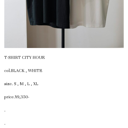
T-SHIRT CITY HOUE
col.BLACK , WHITE
size. S , M , L , XL
price.¥9,350-
.
.