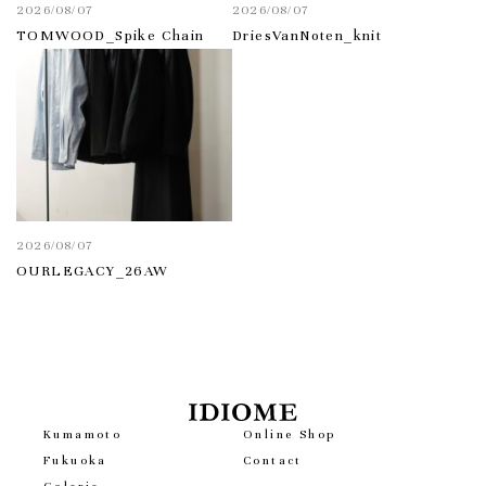
2026/08/07
2026/08/07
TOMWOOD_Spike Chain
DriesVanNoten_knit
2026/08/07
OURLEGACY_26AW
Kumamoto
Online Shop
Fukuoka
Contact
Galerie