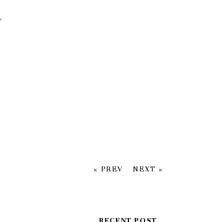
。
« PREV
NEXT »
RECENT POST