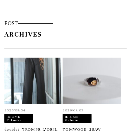
POST
ARCHIVES
2026/08/04
2026/08/03
IDIOME
IDIOME
Fukuoka
Galerie
doublet_TROMPE L’OEIL
TOMWOOD_26AW