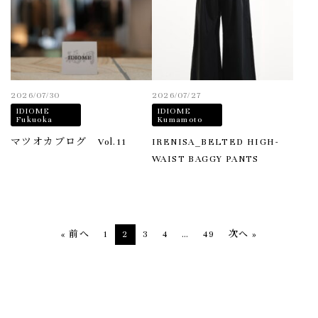
2026/07/30
2026/07/27
IDIOME
IDIOME
Fukuoka
Kumamoto
マツオカブログ Vol.11
IRENISA_BELTED HIGH-
WAIST BAGGY PANTS
投
« 前へ
1
2
3
4
…
49
次へ »
稿
の
ペ
ー
ジ
送
り