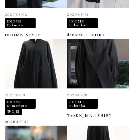
2026/08/02
2026/08/01
IDIOME
IDIOME
Fukuoka
Fukuoka
IDIOME_STYLE
doublet_T-SHIRT
2026/07/31
2026/07/31
IDIOME
IDIOME
Kumamoto
Fukuoka
新入荷
TAAKK_MA-1 SHIRT
2026.07.31