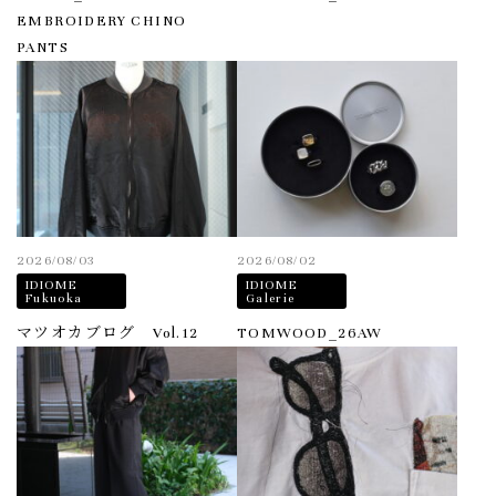
EMBROIDERY CHINO
PANTS
2026/08/03
2026/08/02
IDIOME
IDIOME
Fukuoka
Galerie
マツオカブログ Vol.12
TOMWOOD_26AW