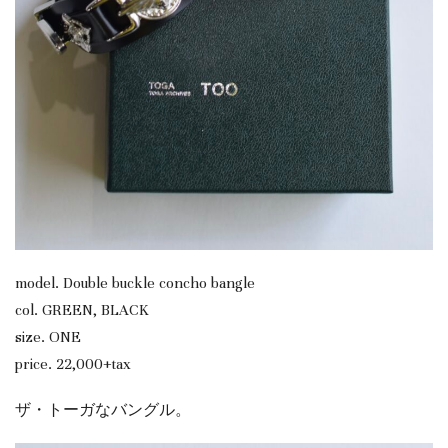
model. Double buckle concho bangle
col. GREEN, BLACK
size. ONE
price. 22,000+tax
ザ・トーガなバングル。