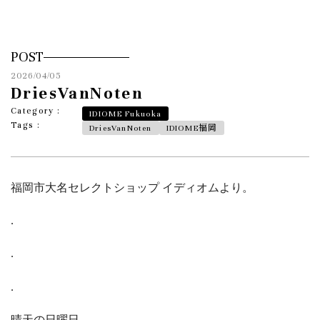
POST
2026/04/05
DriesVanNoten
Category :
IDIOME Fukuoka
Tags :
DriesVanNoten
IDIOME福岡
福岡市大名セレクトショップ イディオムより。
.
.
.
晴天の日曜日。