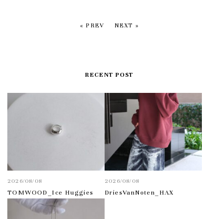
« PREV
NEXT »
RECENT POST
2026/08/08
2026/08/08
TOMWOOD_Ice Huggies
DriesVanNoten_HAX