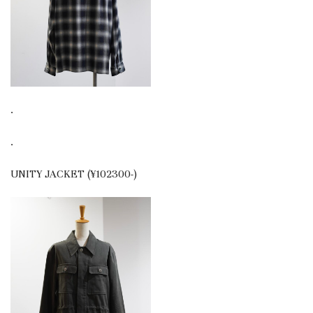
.
.
UNITY JACKET (¥102300-)