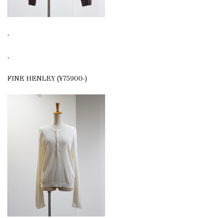
.
.
FINE HENLEY (¥75900-)